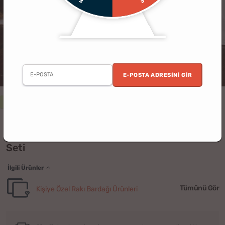
E-POSTA ADRESINI GIR
2. Ürün %30 İndirimli
Erkek
Kadın
Doğum Günü
Babalar Günü
Avangart Tasarımlı Kişiye Özel Rakı Kadehi
Seti
İlgili Ürünler
Tümünü Gör
Kişiye Özel Rakı Bardağı Ürünleri