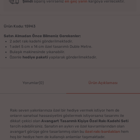
Şimdi
sipariş verirseniz
en geç yarın
kargoya verilecektir.
Ürün Kodu: 15943
Satın Almadan Önce Bilmeniz Gerekenler:
2 adet rakı kadehi gönderilmektedir.
1 adet 5 cm x 14 cm özel tasarımlı Duble Metre.
Bulaşık makinesinde yıkanabilir.
Özenle
hediye paketi
yapılarak gönderilmektedir.
Yorumlar(0)
Ürün Açıklaması
Rakı seven yakınlarınıza özel bir hediye vermek istiyor hem de
onların sanatsal hassasiyetini göstermek istiyorsanız tasarımı ile
dikkat çekici olan
Avangart Tasarımlı Kişiye Özel Rakı Kadehi Seti
tercih edebilirsiniz. Sanatın en aykırı ve özel kavramlarından olan
avangart görüşe göre tasarlanmış olan bu
özel rakı bardakları
hem
hoş bir hediye hem de kullanışlı anlamlar taşımaktadır.