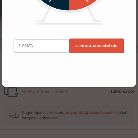
E-POSTA ADRESINI GIR
Aşk, Kahve ve Yazılacak Güzel Anılar Kutusu
İlgili Ürünler
Tümünü Gör
Hediye Kutusu Ürünleri
Bugün sipariş verirseniz
en geç 10 Ağustos Pazartesi
günü
kargoya verilecektir.