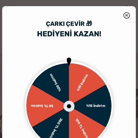
ÇARKI ÇEVIR 🎁
HEDİYENİ KAZAN!
HediyeSepeti
Hediye Kutusu
Aşk, Kahve ve Yazılacak Güzel Anılar 
KARGO BEDAVA
%20 İndirim
%10 İndirim
%15 İndirim
50 TL İndirim
200 TL İndirim
100 TL İndirim