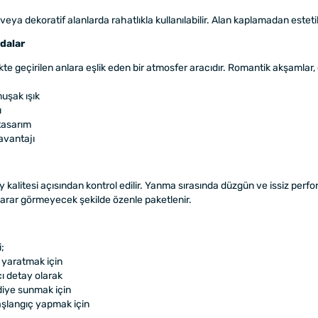
eya dekoratif alanlarda rahatlıkla kullanılabilir. Alan kaplamadan estet
ydalar
ikte geçirilen anlara eşlik eden bir atmosfer aracıdır. Romantik akşamlar, 
uşak ışık
ı
tasarım
 avantajı
kalitesi açısından kontrol edilir. Yanma sırasında düzgün ve issiz perfor
da zarar görmeyecek şekilde özenle paketlenir.
;
 yaratmak için
ı detay olarak
iye sunmak için
başlangıç yapmak için