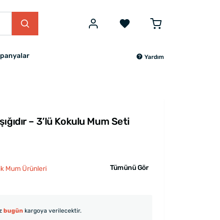
panyalar
Yardım
ığıdır – 3’lü Kokulu Mum Seti
Tümünü Gör
lik Mum Ürünleri
iz
bugün
kargoya verilecektir.