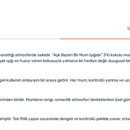
Ü
yarattığı atmosferde saklıdır. “Aşk Bazen Bir Mum Işığıdır” 3’lü kokulu m
ak ışığı ve huzur veren kokusuyla yalnızca bir hediye değil, duygusal b
li kullanım anlayışını bir araya getirir. Her mum, kontrollü yanma ve uzu
erinden biridir. Mumların rengi, romantik atmosferi desteklerken özel gün
tir. Tek fitilli yapısı sayesinde dengeli ve kontrollü şekilde yanar, orta