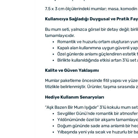
7.5 x 3 cm ölçülerindeki mumlar; masa, komodin v
Kullanıcıya Sağladığı Duygusal ve Pratik Fa
Bu mum seti, yalnızca görsel bir detay değil; birl
tamamlayıcıdır.
Romantik ve huzurlu ortam oluşturan yum
Kapalı alan kullanımına uygun güvenli yap
Özel günlerde anlamı güçlendiren estetik 
Birlikte kullanıldığında etkisi artan 3’lü set
Kalite ve Güven Yaklaşımı
Mumlar paketleme öncesinde fitil yapısı ve yüzey 
titizlikle belirlenmiştir. Ürünler, taşıma sırasın
Hediye Kullanım Senaryoları
“Aşk Bazen Bir Mum Işığıdır” 3’lü kokulu mum seti
Sevgililer Günü’nde romantik bir atmosfer
Yıldönümünde özel bir akşamı tamamlayıc
Doğum gününde sade ama anlamlı bir hed
Yılbaşında yeni yıla sıcak ve huzurlu bir 