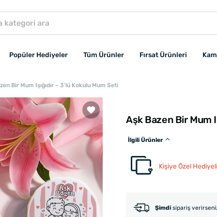
Popüler Hediyeler
Tüm Ürünler
Fırsat Ürünleri
Kam
zen Bir Mum Işığıdır – 3’lü Kokulu Mum Seti
Aşk Bazen Bir Mum Iş
İlgili Ürünler
Kişiye Özel Hediye
Şimdi
sipariş verirsen