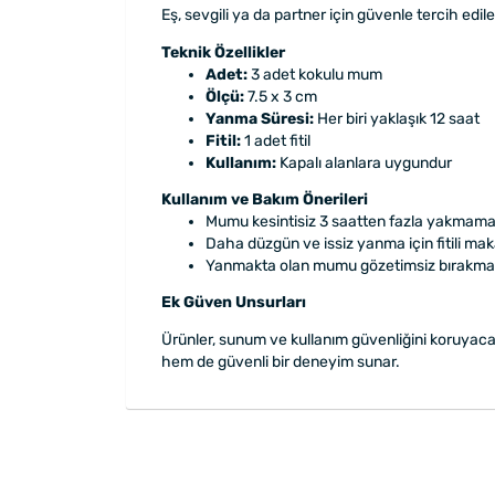
Eş, sevgili ya da partner için güvenle tercih edil
Teknik Özellikler
Adet:
3 adet kokulu mum
Ölçü:
7.5 x 3 cm
Yanma Süresi:
Her biri yaklaşık 12 saat
Fitil:
1 adet fitil
Kullanım:
Kapalı alanlara uygundur
Kullanım ve Bakım Önerileri
Mumu kesintisiz 3 saatten fazla yakmama
Daha düzgün ve issiz yanma için fitili mak
Yanmakta olan mumu gözetimsiz bırakmay
Ek Güven Unsurları
Ürünler, sunum ve kullanım güvenliğini koruyacak 
hem de güvenli bir deneyim sunar.