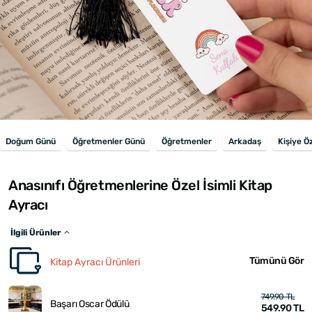
Doğum Günü
Öğretmenler Günü
Öğretmenler
Arkadaş
Kişiye Ö
Anasınıfı Öğretmenlerine Özel İsimli Kitap
Ayracı
İlgili Ürünler
Tümünü Gör
Kitap Ayracı Ürünleri
749.90 TL
Başarı Oscar Ödülü
549.90 TL