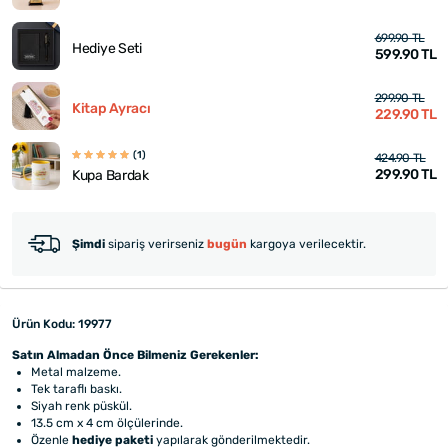
699.90 TL
Hediye Seti
599.90 TL
299.90 TL
Kitap Ayracı
229.90 TL
(1)
424.90 TL
299.90 TL
Kupa Bardak
Şimdi
sipariş verirseniz
bugün
kargoya verilecektir.
Ürün Kodu: 19977
Satın Almadan Önce Bilmeniz Gerekenler:
Metal malzeme.
Tek taraflı baskı.
Siyah renk püskül.
13.5 cm x 4 cm ölçülerinde.
Özenle
hediye paketi
yapılarak gönderilmektedir.