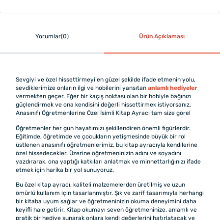
Yorumlar(0)
Ürün Açıklaması
Sevgiyi ve özel hissettirmeyi en güzel şekilde ifade etmenin yolu,
sevdiklerimize onların ilgi ve hobilerini yansıtan
anlamlı hediyeler
vermekten geçer. Eğer bir kaçış noktası olan bir hobiyle bağınızı
güçlendirmek ve ona kendisini değerli hissettirmek istiyorsanız,
Anasınıfı Öğretmenlerine Özel İsimli Kitap Ayracı tam size göre!
Öğretmenler her gün hayatımızı şekillendiren önemli figürlerdir.
Eğitimde, öğretimde ve çocukların yetişmesinde büyük bir rol
üstlenen anasınıfı öğretmenlerimiz, bu kitap ayracıyla kendilerine
özel hissedecekler. Üzerine öğretmeninizin adını ve soyadını
yazdırarak, ona yaptığı katkıları anlatmak ve minnettarlığınızı ifade
etmek için harika bir yol sunuyoruz.
Bu özel kitap ayracı, kaliteli malzemelerden üretilmiş ve uzun
ömürlü kullanım için tasarlanmıştır. Şık ve zarif tasarımıyla herhangi
bir kitaba uyum sağlar ve öğretmeninizin okuma deneyimini daha
keyifli hale getirir. Kitap okumayı seven öğretmeninize, anlamlı ve
pratik bir hediye sunarak onlara kendi değerlerini hatırlatacak ve