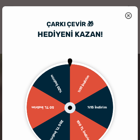
ÇARKI ÇEVIR 🎁
HEDİYENİ KAZAN!
HediyeSepeti
Kişiye Özel Bardak
Kişiye Özel Viski Bardağı Seti
%20 İndirim
%10 İndirim
%15 İndirim
50 TL İndirim
200 TL İndirim
100 TL İndirim