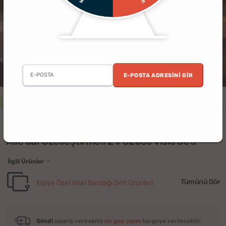
E-POSTA ADRESINI GIR
5 al 4 öde
Erkek
Kadın
Doğum Günü
Babalar Günü
Baba
(1)
Aile adı Özelleştirmeli 2'li 320cc Viski Seti
İlgili Ürünler
Tümünü Gör
Kişiye Özel Viski Bardağı Seti Ürünleri
Şimdi
sipariş verirseniz
en geç yarın
kargoya verilecektir.