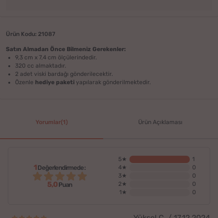
Ürün Kodu: 21087
Satın Almadan Önce Bilmeniz Gerekenler:
9,3 cm x 7,4 cm ölçülerindedir.
320 cc almaktadır.
2 adet viski bardağı gönderilecektir.
Özenle
hediye paketi
yapılarak gönderilmektedir.
Yorumlar(1)
Ürün Açıklaması
5★
1
1
Değerlendirmede:
4★
0
3★
0
5,0
2★
0
Puan
1★
0
Yüksel Ç. / 17.12.2024