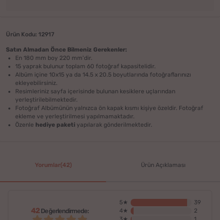
Ürün Kodu: 12917
Satın Almadan Önce Bilmeniz Gerekenler:
En 180 mm boy 220 mm'dir.
15 yaprak bulunur toplam 60 fotoğraf kapasitelidir.
Albüm içine 10x15 ya da 14.5 x 20.5 boyutlarında fotoğraflarınızı
ekleyebilirsiniz.
Resimleriniz sayfa içerisinde bulunan kesiklere uçlarından
yerleştirilebilmektedir.
Fotoğraf Albümünün yalnızca ön kapak kısmı kişiye özeldir. Fotoğraf
ekleme ve yerleştirilmesi yapılmamaktadır.
Özenle
hediye paketi
yapılarak gönderilmektedir.
Yorumlar(42)
Ürün Açıklaması
5★
39
42
Değerlendirmede:
4★
2
3★
1