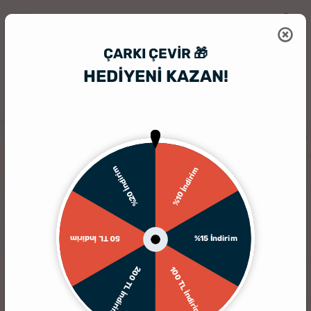
ÇARKI ÇEVIR 🎁
HEDİYENİ KAZAN!
HediyeSepeti
Kişiye Özel Fotoğraf Albümü
Ahşap Kapaklı Kişiye Öz
%20 İndirim
%10 İndirim
%15 İndirim
50 TL İndirim
200 TL İndirim
100 TL İndirim