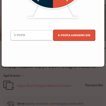
E-POSTA ADRESINI GIR
Erkek
Kadın
Yıldönümü
Doğum Günü
Sevgililer Günü
Yılbaşı
(42)
Ahşap Kapaklı Kişiye Özel Fotoğraf Albümü
İlgili Ürünler
Tümünü Gör
Kişiye Özel Fotoğraf Albümü Ürünleri
Şimdi
sipariş verirseniz
yarın
kargoya verilecektir.