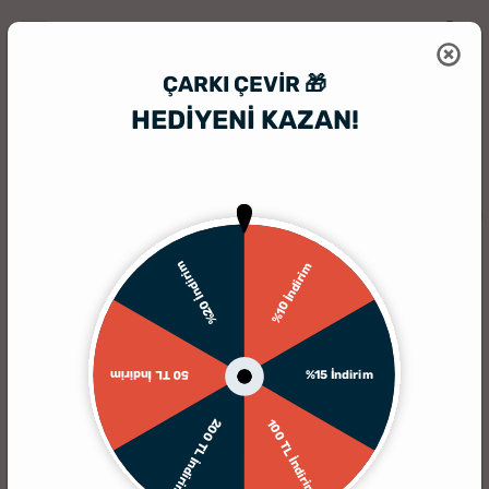
ÇARKI ÇEVIR 🎁
HEDİYENİ KAZAN!
HediyeSepeti
Hediye Seti
Edebiyat Öğretmenine Özel Defter ve Kal
%20 İndirim
%10 İndirim
%15 İndirim
50 TL İndirim
200 TL İndirim
100 TL İndirim