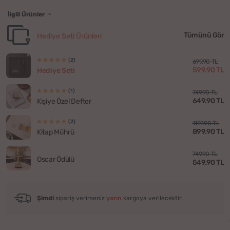
İlgili Ürünler
Tümünü Gör
Hediye Seti Ürünleri
(2)
699.90 TL
599.90 TL
Hediye Seti
(1)
749.90 TL
649.90 TL
Kişiye Özel Defter
(2)
1199.90 TL
899.90 TL
Kitap Mührü
749.90 TL
Oscar Ödülü
549.90 TL
Şimdi
sipariş verirseniz
yarın
kargoya verilecektir.