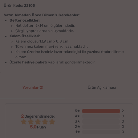
Ürün Kodu: 22105
Satın Almadan Önce Bilmeniz Gerekenler:
Defter özellikleri:
Not defteri 9x14 cm ölçülerindedir.
Çizgili yapraklardan oluşmaktadır.
Kalem Özellikleri:
Kalem ölçüsü 13,9 cm x 0,8 cm
Tükenmez kalem mavi renkli yazmaktadır.
Kalem üzerine isminiz lazer teknolojisi ile yazılmaktadır silinme
olmaz.
Özenle
hediye paketi
yapılarak gönderilmektedir.
Yorumlar(2)
Ürün Açıklaması
5★
2
2
Değerlendirmede:
4★
0
3★
0
5,0
2★
0
Puan
1★
0