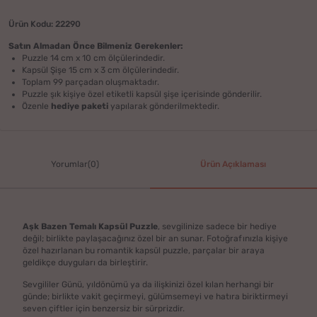
Ürün Kodu: 22290
Satın Almadan Önce Bilmeniz Gerekenler:
Puzzle 14 cm x 10 cm ölçülerindedir.
Kapsül Şişe 15 cm x 3 cm ölçülerindedir.
Toplam 99 parçadan oluşmaktadır.
Puzzle şık kişiye özel etiketli kapsül şişe içerisinde gönderilir.
Özenle
hediye paketi
yapılarak gönderilmektedir.
Yorumlar(0)
Ürün Açıklaması
Aşk Bazen Temalı Kapsül Puzzle
, sevgilinize sadece bir hediye
değil; birlikte paylaşacağınız özel bir an sunar. Fotoğrafınızla kişiye
özel hazırlanan bu romantik kapsül puzzle, parçalar bir araya
geldikçe duyguları da birleştirir.
Sevgililer Günü, yıldönümü ya da ilişkinizi özel kılan herhangi bir
günde; birlikte vakit geçirmeyi, gülümsemeyi ve hatıra biriktirmeyi
seven çiftler için benzersiz bir sürprizdir.