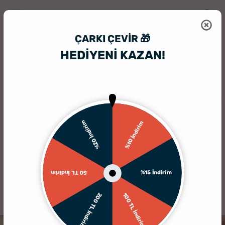
ÇARKI ÇEVIR 🎁
HEDİYENİ KAZAN!
HediyeSepeti
Kişiye Özel Puzzle
Aşk Bazen Temalı Kapsül Puzzle
%20 İndirim
%10 İndirim
%15 İndirim
50 TL İndirim
200 TL İndirim
100 TL İndirim