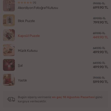
(1)
799.90 TL
699.90 TL
Akordiyon Fotoğraf Kutusu
899.90 TL
Blok Puzzle
799.90 TL
699.90 TL
Kapsül Puzzle
449.90 TL
649.90 TL
Müzik Kutusu
499.90 TL
649.90 TL
Şal
499.90 TL
799.90 TL
Yastık
599.90 TL
Bugün sipariş verirseniz
en geç 10 Ağustos Pazartesi
günü
kargoya verilecektir.