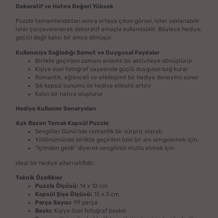
Dekoratif ve Hatıra Değeri Yüksek
Puzzle tamamlandıktan sonra ortaya çıkan görsel, ister saklanabilir
ister çerçevelenerek dekoratif amaçla kullanılabilir. Böylece hediye,
geçici değil kalıcı bir anıya dönüşür.
Kullanıcıya Sağladığı Somut ve Duygusal Faydalar
Birlikte geçirilen zamanı anlamlı bir aktiviteye dönüştürür
Kişiye özel fotoğraf sayesinde güçlü duygusal bağ kurar
Romantik, eğlenceli ve etkileşimli bir hediye deneyimi sunar
Şık kapsül sunumu ile hediye etkisini artırır
Kalıcı bir hatıra oluşturur
Hediye Kullanım Senaryoları
Aşk Bazen Temalı Kapsül Puzzle
;
Sevgililer Günü’nde romantik bir sürpriz olarak,
Yıldönümünde birlikte geçirilen özel bir anı simgelemek için,
“İçimden geldi” diyerek sevgilinizi mutlu etmek için
ideal bir hediye alternatifidir.
Teknik Özellikler
Puzzle Ölçüsü:
14 x 10 cm
Kapsül Şişe Ölçüsü:
15 x 3 cm
Parça Sayısı:
99 parça
Baskı:
Kişiye özel fotoğraf baskılı