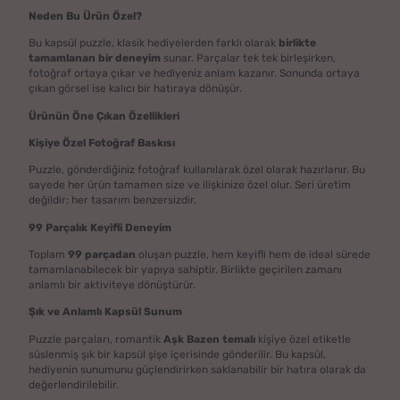
Neden Bu Ürün Özel?
Bu kapsül puzzle, klasik hediyelerden farklı olarak
birlikte
tamamlanan bir deneyim
sunar. Parçalar tek tek birleşirken,
fotoğraf ortaya çıkar ve hediyeniz anlam kazanır. Sonunda ortaya
çıkan görsel ise kalıcı bir hatıraya dönüşür.
Ürünün Öne Çıkan Özellikleri
Kişiye Özel Fotoğraf Baskısı
Puzzle, gönderdiğiniz fotoğraf kullanılarak özel olarak hazırlanır. Bu
sayede her ürün tamamen size ve ilişkinize özel olur. Seri üretim
değildir; her tasarım benzersizdir.
99 Parçalık Keyifli Deneyim
Toplam
99 parçadan
oluşan puzzle, hem keyifli hem de ideal sürede
tamamlanabilecek bir yapıya sahiptir. Birlikte geçirilen zamanı
anlamlı bir aktiviteye dönüştürür.
Şık ve Anlamlı Kapsül Sunum
Puzzle parçaları, romantik
Aşk Bazen temalı
kişiye özel etiketle
süslenmiş şık bir kapsül şişe içerisinde gönderilir. Bu kapsül,
hediyenin sunumunu güçlendirirken saklanabilir bir hatıra olarak da
değerlendirilebilir.